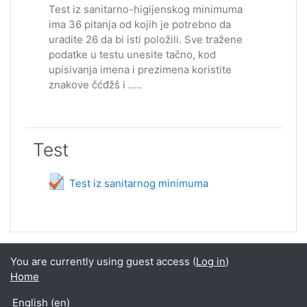
Test iz sanitarno-higijenskog minimuma
ima 36 pitanja od kojih je potrebno da
uradite 26 da bi isti položili. Sve tražene
podatke u testu unesite tačno, kod
upisivanja imena i prezimena koristite
znakove čćđžš i .....
Test
Quiz
Test iz sanitarnog minimuma
You are currently using guest access (
Log in
)
Home
English ‎(en)‎