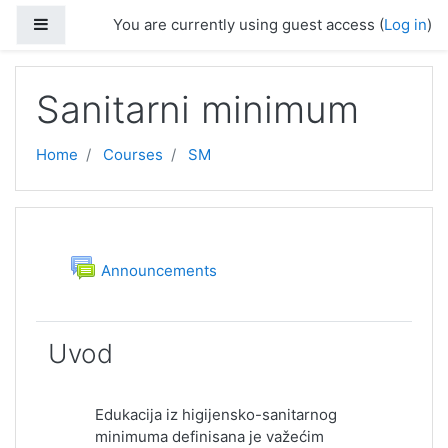
Skip to main content
Side panel
You are currently using guest access (
Log in
)
Sanitarni minimum
Home
Courses
SM
Topic outline
General
Forum
Announcements
Uvod
Edukacija iz higijensko-sanitarnog
minimuma definisana je važećim