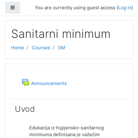
Skip to main content
Side panel
You are currently using guest access (
Log in
)
Sanitarni minimum
Home
Courses
SM
Topic outline
General
Forum
Announcements
Uvod
Edukacija iz higijensko-sanitarnog
minimuma definisana je važećim